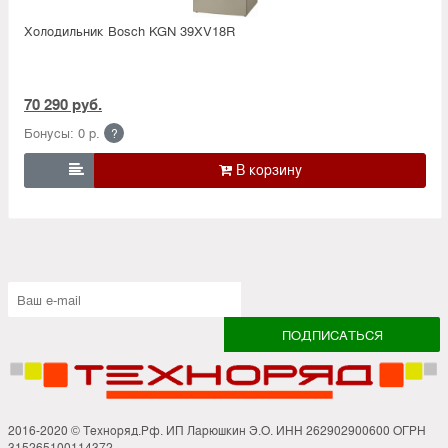
Холодильник Bosсh KGN 39XV18R
70 290 руб.
Бонусы: 0 р.
?

2016-2020 © Техноряд.Рф. ИП Ларюшкин Э.О. ИНН 262902900600 ОГРН
315265100114372