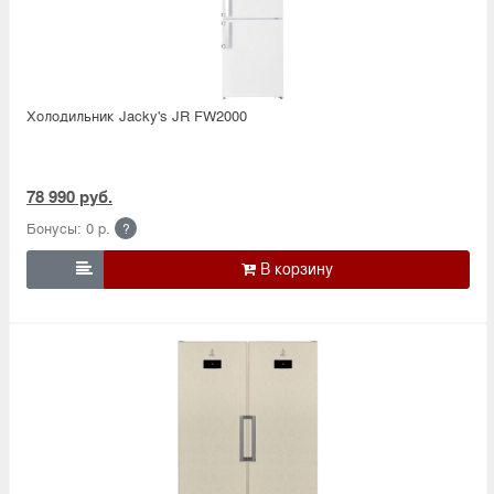
Холодильник Jacky's JR FW2000
78 990 руб.
Бонусы: 0 р.
?
