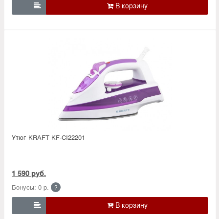

Утюг KRAFT KF-CI22201
1 590 руб.
Бонусы: 0 р.
?
