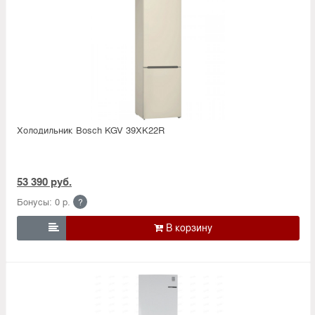
Холодильник Bosсh KGV 39XK22R
53 390 руб.
Бонусы: 0 р.
?
