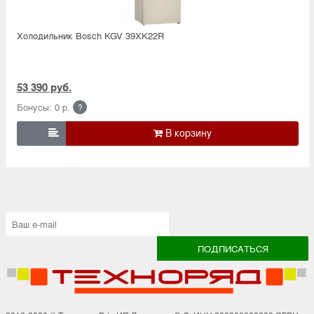
Холодильник Bosсh KGV 39XK22R
53 390 руб.
Бонусы: 0 р.
?
