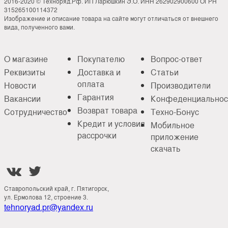
2016-2020 © Техноряд.Рф. ИП Ларюшкин Э.О. ИНН 262902900600 ОГРН
315265100114372
Изображение и описание товара на сайте могут отличаться от внешнего
вида, полученного вами.
О магазине
Покупателю
Вопрос-ответ
Реквизиты
Доставка и
Статьи
оплата
Новости
Производители
Гарантия
Вакансии
Конфеденциальнос
Возврат товара
Сотрудничество
Техно-Бонус
Кредит и условия
Мобильное
рассрочки
приложение
скачать


Ставропольский край, г. Пятигорск,
ул. Ермолова 12, строение 3.
tehnoryad.pr@yandex.ru