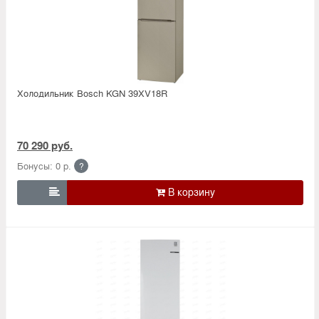
Холодильник Bosсh KGN 39XV18R
70 290 руб.
Бонусы: 0 р.
?
