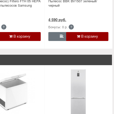
есос) Filtero FTH 05 HEPA
Пылесос BBK BV1507 зеленый/
 пылесосов Samsung
черный
4 590 руб.
.
Бонусы: 0 р.
?
?
