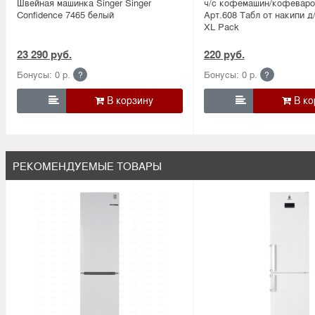
Швейная машинка Singer Singer
ч/с кофемашин/кофеварок
Confidence 7465 белый
Арт.608 Табл от накипи 
XL Pack
23 290 руб.
220 руб.
Бонусы: 0 р.
Бонусы: 0 р.
?
?


РЕКОМЕНДУЕМЫЕ ТОВАРЫ