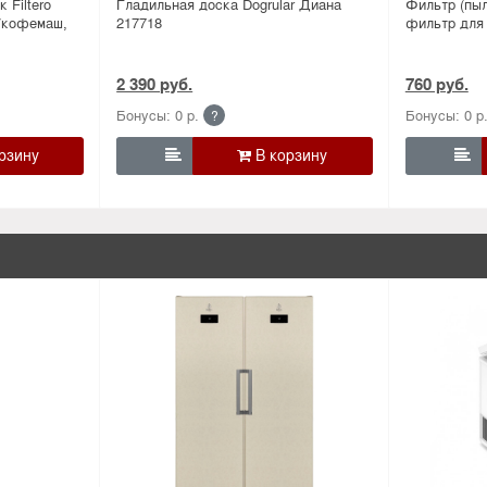
 Filtero
Гладильная доска Dogrular Диана
Фильтр (пыл
д/кофемаш,
217718
фильтр для
2 390 руб.
760 руб.
Бонусы: 0 р.
Бонусы: 0 р
?

