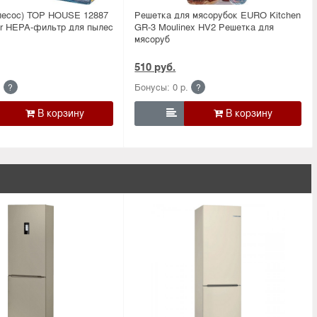
лесос) TOP HOUSE 12887
Решетка для мясорубок EURO Kitchen
r HEPA-фильтр для пылес
GR-3 Moulinex HV2 Решетка для
мясоруб
510 руб.
.
Бонусы: 0 р.
?
?
