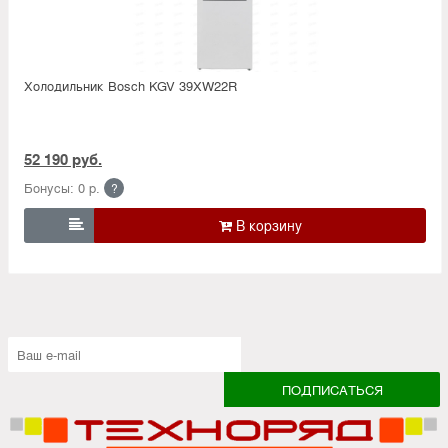
Холодильник Bosсh KGV 39XW22R
52 190 руб.
Бонусы: 0 р.
?
