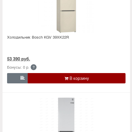
Холодильник Bosсh KGV 39XK22R
53 390 руб.
Бонусы: 0 р.
?
