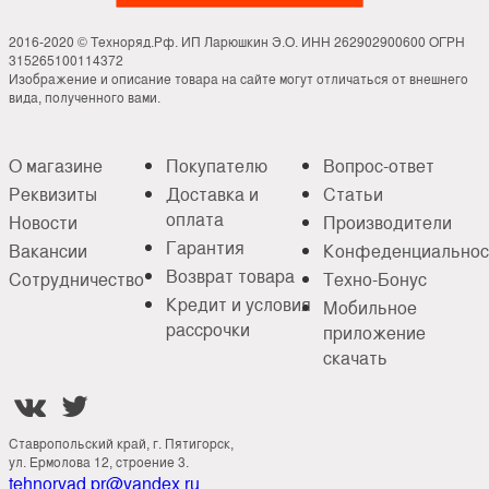
2016-2020 © Техноряд.Рф. ИП Ларюшкин Э.О. ИНН 262902900600 ОГРН
315265100114372
Изображение и описание товара на сайте могут отличаться от внешнего
вида, полученного вами.
О магазине
Покупателю
Вопрос-ответ
Реквизиты
Доставка и
Статьи
оплата
Новости
Производители
Гарантия
Вакансии
Конфеденциальнос
Возврат товара
Сотрудничество
Техно-Бонус
Кредит и условия
Мобильное
рассрочки
приложение
скачать


Ставропольский край, г. Пятигорск,
ул. Ермолова 12, строение 3.
tehnoryad.pr@yandex.ru