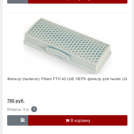
Фильтр (пылесос) Filtero FTH 43 LGE HEPA фильтр для пылес LG
760 руб.
Бонусы: 0 р.
?
