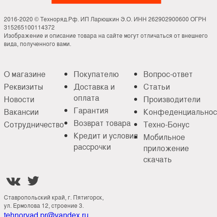
2016-2020 © Техноряд.Рф. ИП Ларюшкин Э.О. ИНН 262902900600 ОГРН
315265100114372
Изображение и описание товара на сайте могут отличаться от внешнего
вида, полученного вами.
О магазине
Покупателю
Вопрос-ответ
Реквизиты
Доставка и
Статьи
оплата
Новости
Производители
Гарантия
Вакансии
Конфеденциальнос
Возврат товара
Сотрудничество
Техно-Бонус
Кредит и условия
Мобильное
рассрочки
приложение
скачать


Ставропольский край, г. Пятигорск,
ул. Ермолова 12, строение 3.
tehnoryad.pr@yandex.ru