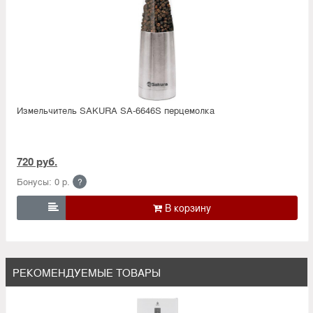
Измельчитель SAKURA SA-6646S перцемолка
720 руб.
Бонусы: 0 р.
?

РЕКОМЕНДУЕМЫЕ ТОВАРЫ