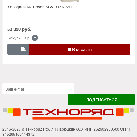
Холодильник Bosсh KGV 39XK22R
53 390 руб.
Бонусы: 0 р.
?

2016-2020 © Техноряд.Рф. ИП Ларюшкин Э.О. ИНН 262902900600 ОГРН
315265100114372