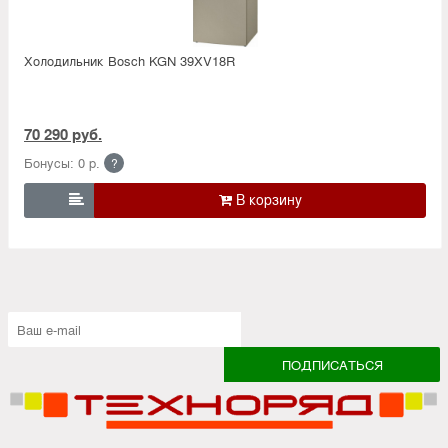
Холодильник Bosсh KGN 39XV18R
70 290 руб.
Бонусы: 0 р.
?
