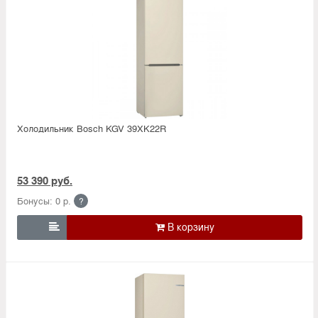
Холодильник Bosсh KGV 39XK22R
53 390 руб.
Бонусы: 0 р.
?
