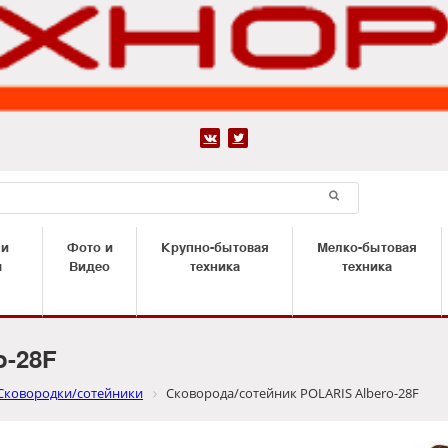


 и
Фото и
Крупно-бытовая
Мелко-бытовая
ы
Видео
техника
техника
o-28F
Сковородки/сотейники
Сковорода/сотейник POLARIS Albero-28F