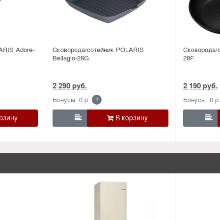
ARIS Adore-
Сковорода/сотейник POLARIS
Сковорода/с
Bellagio-28G
28F
2 290 руб.
2 190 руб.
Бонусы: 0 р.
Бонусы: 0 р
?

