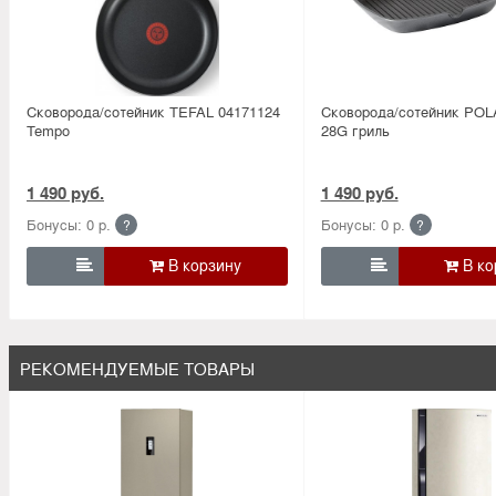
Сковорода/сотейник TEFAL 04171124
Сковорода/сотейник POL
Tempo
28G гриль
1 490 руб.
1 490 руб.
Бонусы: 0 р.
Бонусы: 0 р.
?
?


РЕКОМЕНДУЕМЫЕ ТОВАРЫ