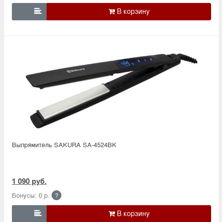

Выпрямитель SAKURA SA-4524BK
1 090 руб.
Бонусы: 0 р.
?
