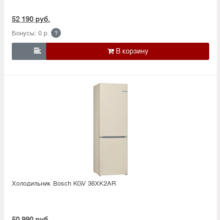
52 190 руб.
Бонусы: 0 р.
?

Холодильник Bosсh KGV 36XK2AR
50 990 руб.