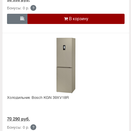
Бонусы: 0 р.
?

Холодильник Bosсh KGN 39XV18R
70 290 руб.
Бонусы: 0 р.
?