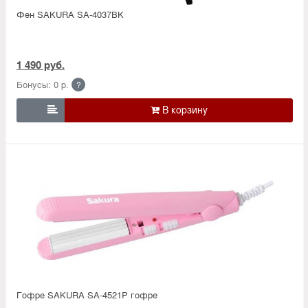
Фен SAKURA SA-4037BK
1 490 руб.
Бонусы: 0 р.
?

Гофре SAKURA SA-4521P гофре