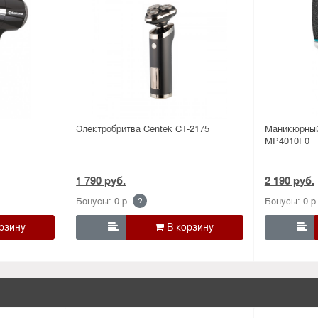
Электробритва Centek CT-2175
Маникюрный
MP4010F0
1 790 руб.
2 190 руб.
Бонусы: 0 р.
Бонусы: 0 р
?

