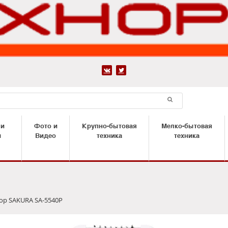


 и
Фото и
Крупно-бытовая
Мелко-бытовая
ы
Видео
техника
техника
ор SAKURA SA-5540P