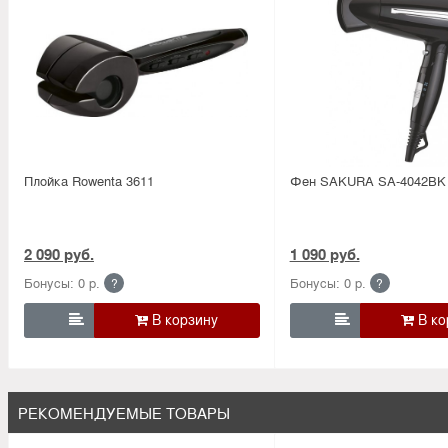
Плойка Rowenta 3611
Фен SAKURA SA-4042BK
2 090 руб.
1 090 руб.
Бонусы: 0 р.
Бонусы: 0 р.
?
?


РЕКОМЕНДУЕМЫЕ ТОВАРЫ