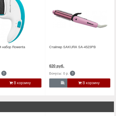
 набор Rowenta
Стайлер SAKURA SA-4523PB
620 руб.
.
Бонусы: 0 р.
?
?
