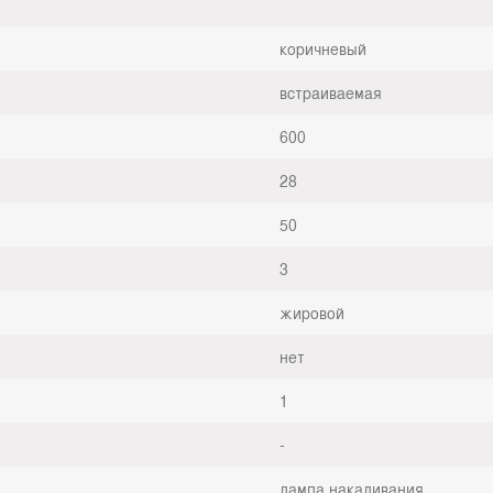
коричневый
встраиваемая
600
28
50
3
жировой
нет
1
-
лампа накаливания