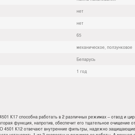
нет
нет
65
механическое, ползунковое
Беларусь
1 год
1 К17 способна работать в 2 различных режимах – отвод и цирк
 вторая функция, напротив, обеспечит его тщательное очищение о
О 4501 К12 отвечают внутренние фильтры, надежно защищающие 
ете установить 1 из 3 скоростных режимов ее работы. А мощная 