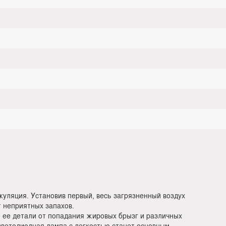
уляция. Установив первый, весь загрязненный воздух
т неприятных запахов.
ее детали от попадания жировых брызг и различных
светодиодная лампа с легкостью станет основным