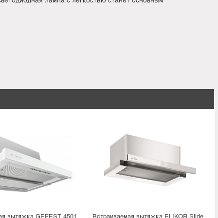
ая вытяжка GEFEST 4501
Встраиваемая вытяжка ELIKOR Slide