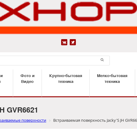


 и
Фото и
Крупно-бытовая
Мелко-бытовая
ы
Видео
техника
техника
JH GVR6621
раиваемые поверхности
Встраиваемая поверхность Jacky'S JH GVR6