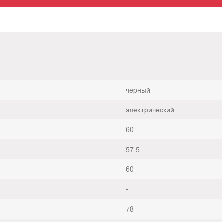
черный
электрический
60
57.5
60
-
78