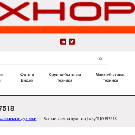


 и
Фото и
Крупно-бытовая
Мелко-бытовая
ы
Видео
техника
техника
7518
раиваемые духовки
Встраиваемая духовка Jacky'S JO EI7518