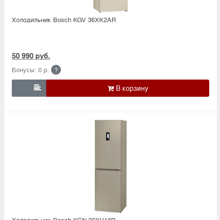
Холодильник Bosсh KGV 36XK2AR
50 990 руб.
Бонусы: 0 р.
?

Холодильник Bosсh KGN 39XV18R