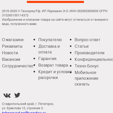
2016-2020 © Техноряд.Рф. ИП Ларюшкин Э.О. ИНН 262902900600 ОГРН
315265100114372
Изображение и описание товара на сайте могут отличаться от внешнего
вида, полученного вами.
О магазине
Покупателю
Вопрос-ответ
Реквизиты
Доставка и
Статьи
оплата
Новости
Производители
Гарантия
Вакансии
Конфеденциальнос
Возврат товара
Сотрудничество
Техно-Бонус
Кредит и условия
Мобильное
рассрочки
приложение
скачать


Ставропольский край, г. Пятигорск,
ул. Ермолова 12, строение 3.
tehnoryad.pr@yandex.ru