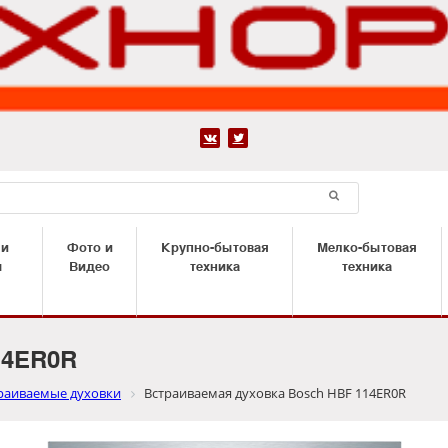


 и
Фото и
Крупно-бытовая
Мелко-бытовая
ы
Видео
техника
техника
14ER0R
раиваемые духовки
Встраиваемая духовка Bosch HBF 114ER0R