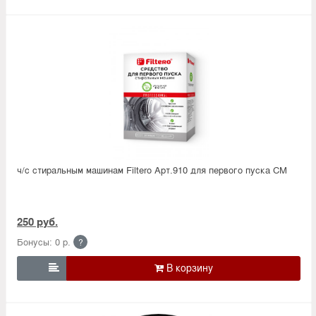
ч/с стиральным машинам Filtero Арт.910 для первого пуска СМ
250 руб.
Бонусы: 0 р.
?
