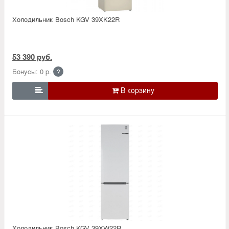
Холодильник Bosсh KGV 39XK22R
53 390 руб.
Бонусы: 0 р.
?

Холодильник Bosсh KGV 39XW22R