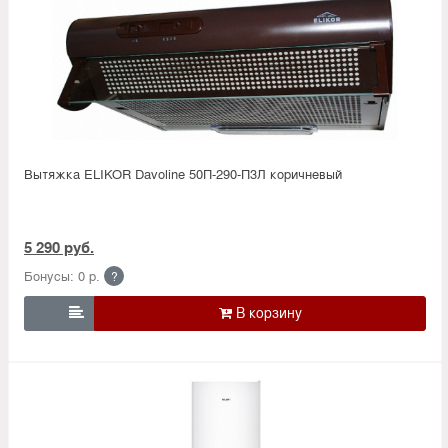
Вытяжка ELIKOR Davoline 50П-290-П3Л коричневый
5 290 руб.
Бонусы: 0 р.
?
