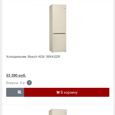
Холодильник Bosсh KGV 39XK22R
53 390 руб.
Бонусы: 0 р.
?
