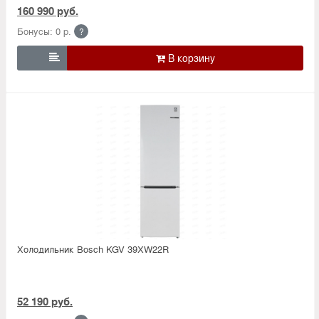
160 990 руб.
Бонусы: 0 р.
?

Холодильник Bosсh KGV 39XW22R
52 190 руб.