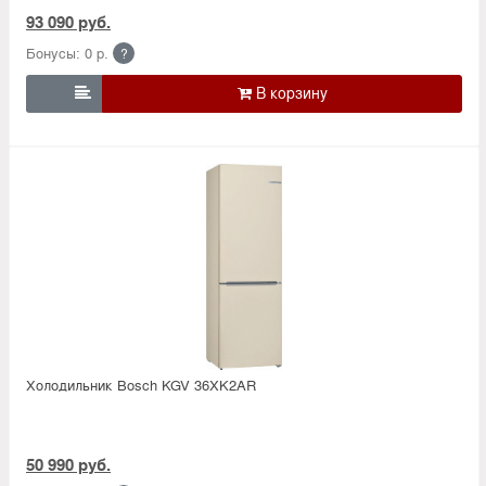
93 090 руб.
Бонусы: 0 р.
?

Холодильник Bosсh KGV 36XK2AR
50 990 руб.