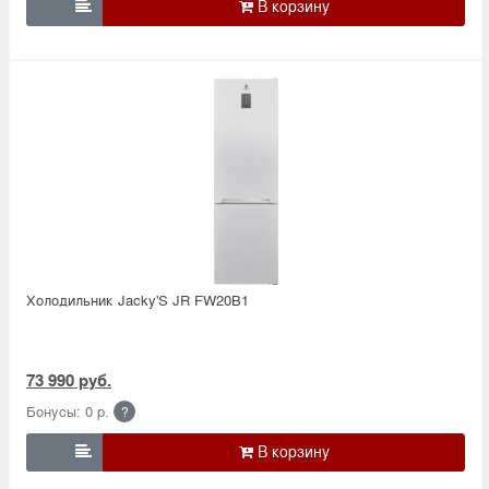

Холодильник Jacky'S JR FW20B1
73 990 руб.
Бонусы: 0 р.
?
