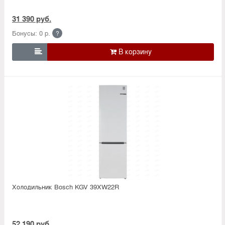
31 390 руб.
Бонусы: 0 р.
?

Холодильник Bosсh KGV 39XW22R
52 190 руб.