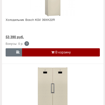
Холодильник Bosсh KGV 39XK22R
53 390 руб.
Бонусы: 0 р.
?
