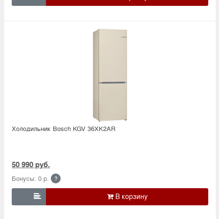
Холодильник Bosсh KGV 36XK2AR
50 990 руб.
Бонусы: 0 р.
?
