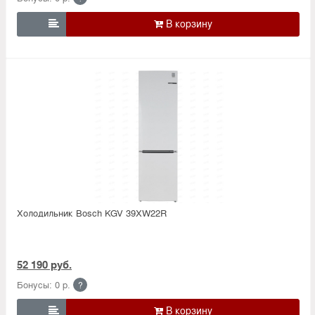

Холодильник Bosсh KGV 39XW22R
52 190 руб.
Бонусы: 0 р.
?
