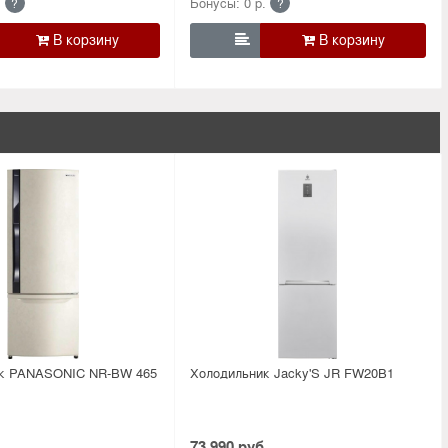
.
Бонусы: 0 р.
?
?

к PANASONIC NR-BW 465
Холодильник Jacky'S JR FW20B1
.
73 990 руб.