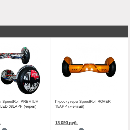
ы SpeedRoll PREMIUM
Гироскутеры SpeedRoll ROVER
ED 08LAPP (череп)
15APP (желтый)
.
13 090 руб.