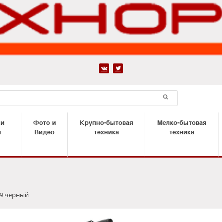


 и
Фото и
Крупно-бытовая
Мелко-бытовая
ы
Видео
техника
техника
9 черный