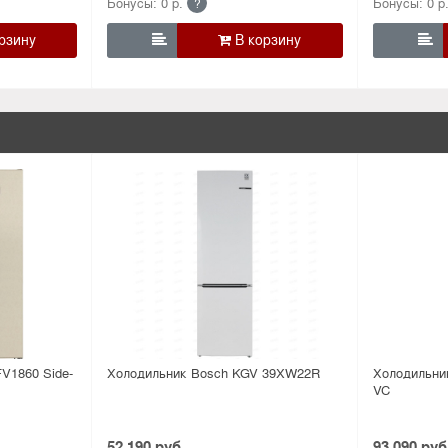
Бонусы: 0 р.
Бонусы: 0 р
?


V1860 Side-
Холодильник Bosсh KGV 39XW22R
Холодильни
VC
52 190 руб.
93 090 руб