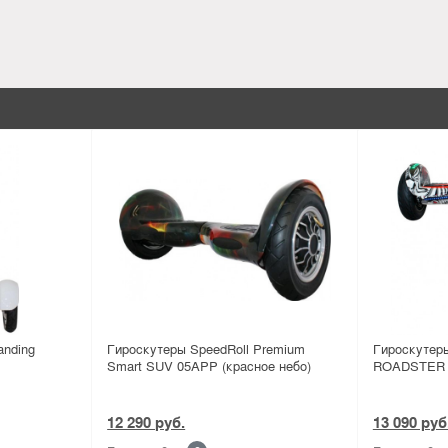
anding
Гироскутеры SpeedRoll Premium
Гироскутер
Smart SUV 05APP (красное небо)
ROADSTER L
12 290 руб.
13 090 руб