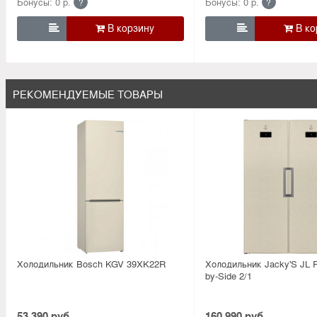
Бонусы: 0 р.
Бонусы: 0 р.
?
?


РЕКОМЕНДУЕМЫЕ ТОВАРЫ
Холодильник Bosсh KGV 39XK22R
Холодильник Jacky'S JL F
by-Side 2/1
53 390 руб.
160 990 руб.