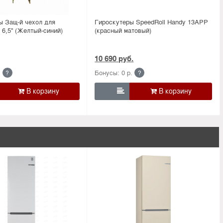
ы Защ-й чехол для
Гироскутеры SpeedRoll Handy 13APP
 6,5'' (Желтый-синий)
(красный матовый)
10 690 руб.
.
Бонусы: 0 р.
?
?
