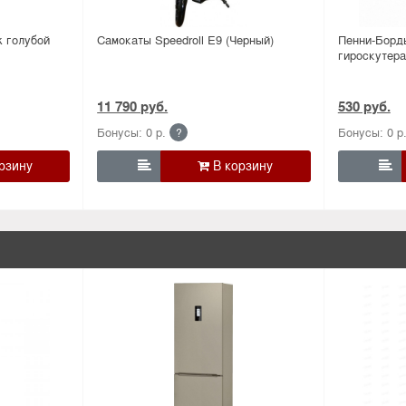
 голубой
Самокаты Speedroll E9 (Черный)
Пенни-Борд
гироскутера
11 790 руб.
530 руб.
Бонусы: 0 р.
Бонусы: 0 р
?

