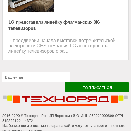
LG представила линейку флагманских 8K-
телевизоров
В преддверии начала выставки потребительской
электроники CES компания LG анонсировала
линейку телевизоров с ра...
2016-2020 © Техноряд.Рф. ИП Ларюшкин Э.О. ИНН 262902900600 ОГРН
315265100114372
Изображение и описание товара на сайте могут отличаться от внешнего
вида, полученного вами.