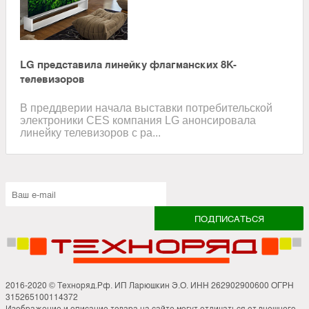
LG представила линейку флагманских 8K-
телевизоров
В преддверии начала выставки потребительской
электроники CES компания LG анонсировала
линейку телевизоров с ра...
2016-2020 © Техноряд.Рф. ИП Ларюшкин Э.О. ИНН 262902900600 ОГРН
315265100114372
Изображение и описание товара на сайте могут отличаться от внешнего