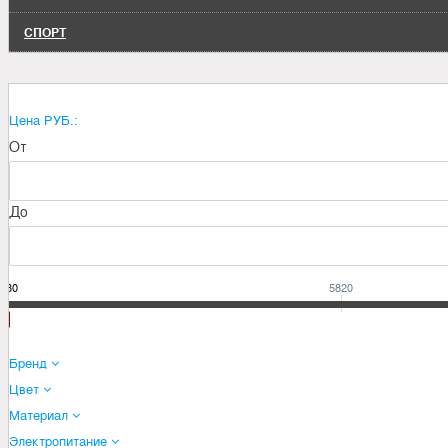
СПОРТ
Цена РУБ.:
От
До
530
5820
Бренд
Цвет
Материал
Электропитание