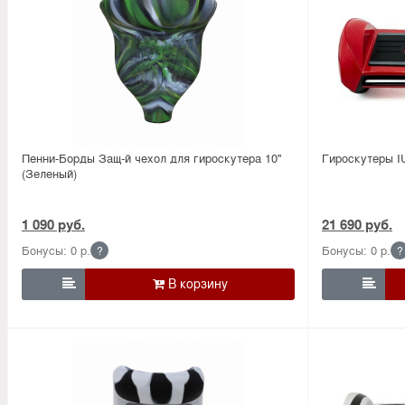
Пенни-Борды Защ-й чехол для гироскутера 10''
Гироскутеры I
(Зеленый)
1 090 руб.
21 690 руб.
Бонусы: 0 р.
Бонусы: 0 р.
?
?

