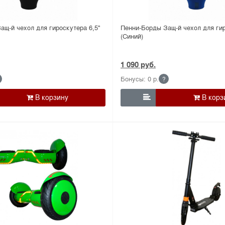
щ-й чехол для гироскутера 6,5''
Пенни-Борды Защ-й чехол для гир
(Синий)
1 090 руб.
Бонусы: 0 р.
?
