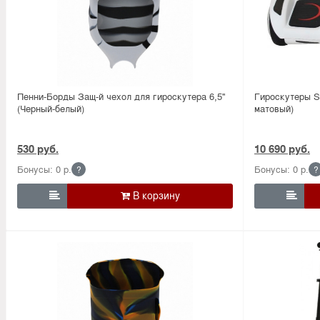
Пенни-Борды Защ-й чехол для гироскутера 6,5''
Гироскутеры S
(Черный-белый)
матовый)
530 руб.
10 690 руб.
Бонусы: 0 р.
Бонусы: 0 р.
?
?

