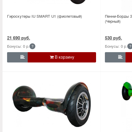
Гироскутеры IU SMART U1 (фиолетовый)
Пенни-Борды За
(Черный)
21 690 руб.
530 руб.
Бонусы: 0 р.
Бонусы: 0 р.
?
?

