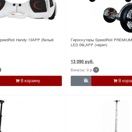
peedRoll Handy 13APP (белый
Гироскутеры SpeedRoll PREMI
LED 08LAPP (череп)
13 090 руб.
Бонусы: 0 р.
?
