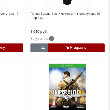
оскутера 10''
Пенни-Борды Защ-й чехол для гироскутера 10''
(Черный)
1 090 руб.
Бонусы: 0 р.
?
