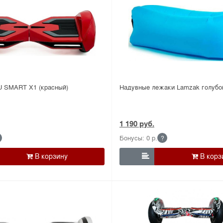
U SMART X1 (красный)
Надувные лежаки Lamzak голубо
1 190 руб.
Бонусы: 0 р.
?
