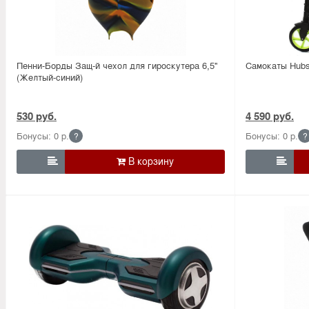
Пенни-Борды Защ-й чехол для гироскутера 6,5''
Самокаты Hubs
(Желтый-синий)
530 руб.
4 590 руб.
Бонусы: 0 р.
Бонусы: 0 р.
?
?

