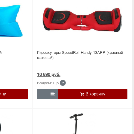
й
Гироскутеры SpeedRoll Handy 13APP (красный
матовый)
10 690 руб.
Бонусы: 0 р.
?
