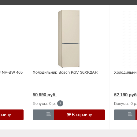
 NR-BW 465
Холодильник Bosсh KGV 36XK2AR
Холодильни
50 990 руб.
52 190 руб
Бонусы: 0 р.
Бонусы: 0 р
?

