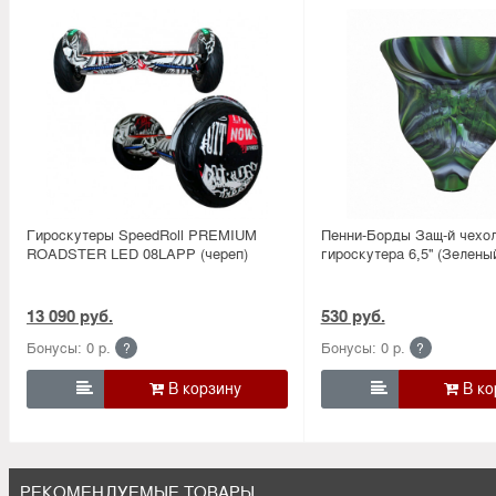
Гироскутеры SpeedRoll PREMIUM
Пенни-Борды Защ-й чехо
ROADSTER LED 08LAPP (череп)
гироскутера 6,5'' (Зелены
13 090 руб.
530 руб.
Бонусы: 0 р.
Бонусы: 0 р.
?
?


РЕКОМЕНДУЕМЫЕ ТОВАРЫ