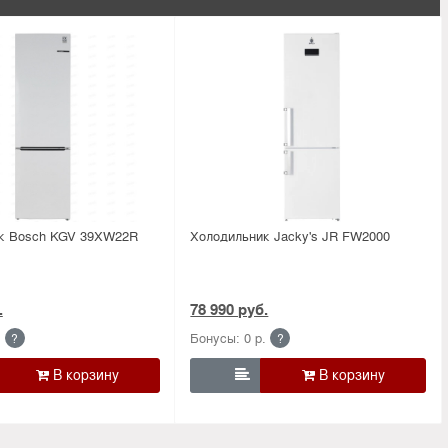
к Bosсh KGV 39XW22R
Холодильник Jacky's JR FW2000
.
78 990 руб.
.
Бонусы: 0 р.
?
?
