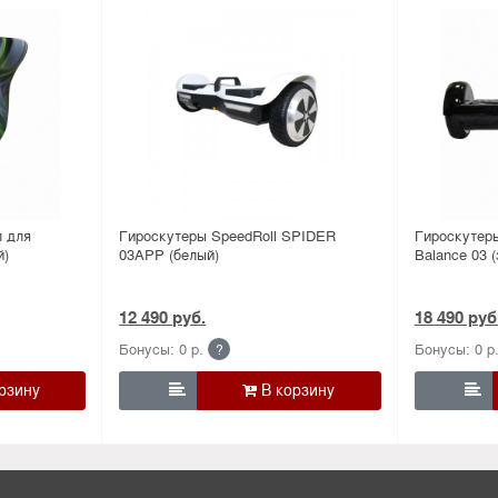
л для
Гироскутеры SpeedRoll SPIDER
Гироскутеры
й)
03APP (белый)
Balance 03 
12 490 руб.
18 490 руб
Бонусы: 0 р.
Бонусы: 0 р
?

