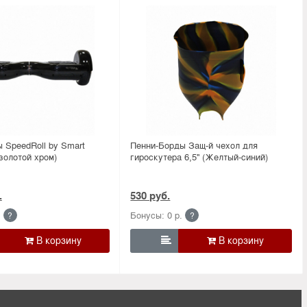
 SpeedRoll by Smart
Пенни-Борды Защ-й чехол для
(золотой хром)
гироскутера 6,5'' (Желтый-синий)
.
530 руб.
.
Бонусы: 0 р.
?
?
