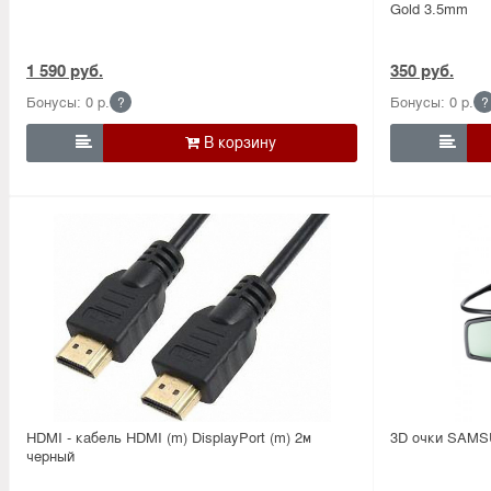
Gold 3.5mm
1 590 руб.
350 руб.
Бонусы: 0 р.
Бонусы: 0 р.
?
?


HDMI - кабель HDMI (m) DisplayPort (m) 2м
3D очки SAMS
черный