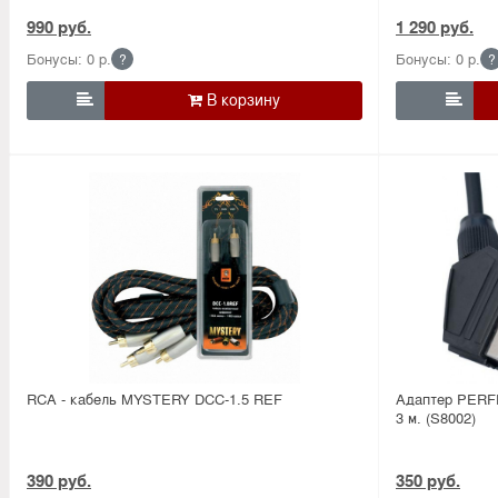
990 руб.
1 290 руб.
Бонусы: 0 р.
Бонусы: 0 р.
?
?


RCA - кабель MYSTERY DCC-1.5 REF
Адаптер PERFE
3 м. (S8002)
390 руб.
350 руб.