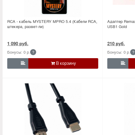
RCA - кабель MYSTERY MPRO 5.4 (Кабели RCA,
Адаптер Remax
штекера, развет-ли)
USB1 Gold
1 090 руб.
210 руб.
Бонусы: 0 р.
Бонусы: 0 р.
?
?

