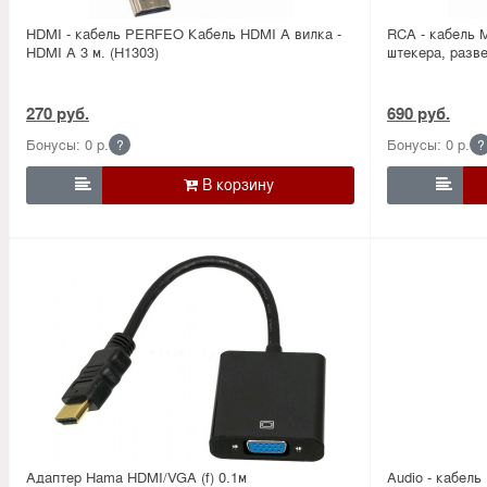
HDMI - кабель PERFEO Кабель HDMI A вилка -
RCA - кабель 
HDMI A 3 м. (H1303)
штекера, разве
270 руб.
690 руб.
Бонусы: 0 р.
Бонусы: 0 р.
?
?


Адаптер Hama HDMI/VGA (f) 0.1м
Audio - кабель