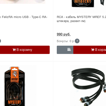
 FelizRA micro USB - Type-C RA-
RCA - кабель MYSTERY MREF 5.2
штекера, развет-ли)
990 руб.
Бонусы: 0 р.
?
