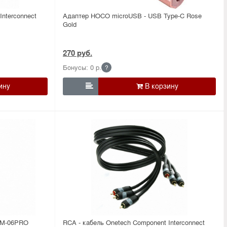
Interconnect
Адаптер HOCO microUSB - USB Type-C Rose
Gold
270 руб.
Бонусы: 0 р.
?

0M-06PRO
RCA - кабель Onetech Component Interconnect