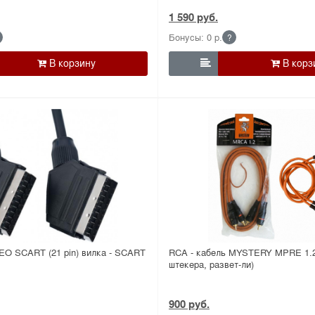
1 590 руб.
Бонусы: 0 р.
?

O SCART (21 pin) вилка - SCART
RCA - кабель MYSTERY MPRE 1.2
штекера, развет-ли)
900 руб.