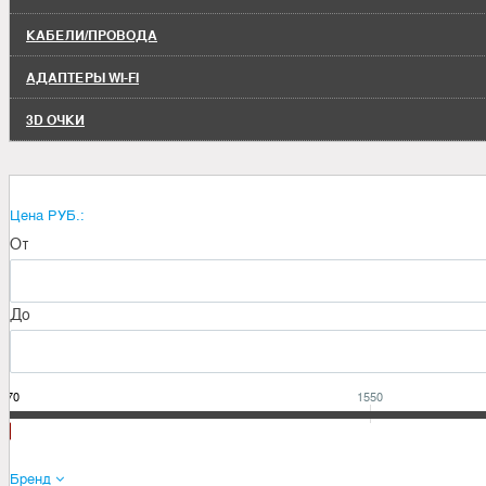
КАБЕЛИ/ПРОВОДА
АДАПТЕРЫ WI-FI
3D ОЧКИ
Цена РУБ.:
От
До
170
1550
Бренд