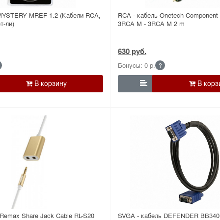
MYSTERY MREF 1.2 (Кабели RCA,
RCA - кабель Onetech Component 
т-ли)
3RCA M - 3RCA M 2 m
630 руб.
Бонусы: 0 р.
?

 Remax Share Jack Cable RL-S20
SVGA - кабель DEFENDER BB34