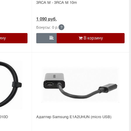
3RCA M - 3RCA M 10m
1 090 руб.
Бонусы: 0 р.
?

010D
Адаптер Samsung E1A2UHUN (micro USB)