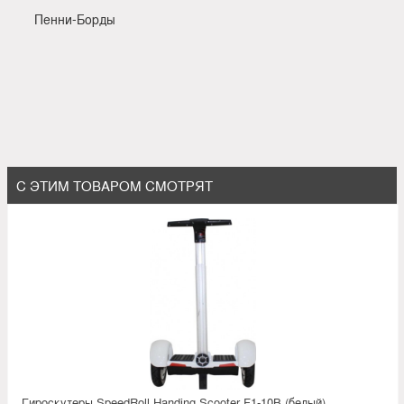
Пенни-Борды
С ЭТИМ ТОВАРОМ СМОТРЯТ
Гироскутеры SpeedRoll Handing Scooter F1-10B (белый)