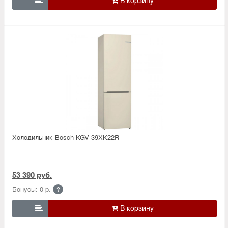

Холодильник Bosсh KGV 39XK22R
53 390 руб.
Бонусы: 0 р.
?
