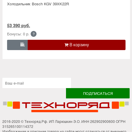
Холодильник Bosсh KGV 39XK22R
53 390 руб.
Бонусы: 0 р.
?

2016-2020 © Техноряд.Рф. ИП Ларюшкин Э.О. ИНН 262902900600 ОГРН
315265100114372
Изображение и описание товара на сайте могут отличаться от внешнего