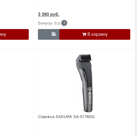
3 390 руб.
Бонусы: 0 р.
?

Стрижка SAKURA SA-5178DG