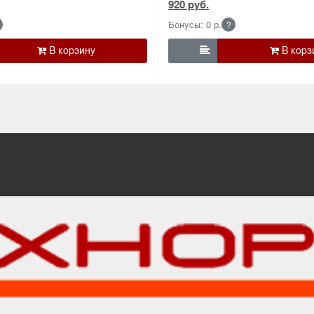
920 руб.
Бонусы: 0 р.
?

М