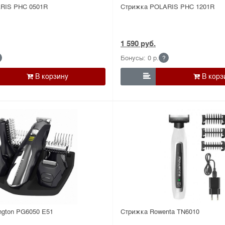
RIS PHC 0501R
Стрижка POLARIS PHC 1201R
1 590 руб.
Бонусы: 0 р.
?

gton PG6050 E51
Стрижка Rowenta TN6010