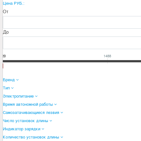
Цена РУБ.:
От
До
420
1488
Бренд
Тип
Электропитание
Время автономной работы
Самозатачивающиеся лезвия
Число установок длины
Индикатор зарядки
Количество установок длины