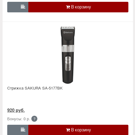

Стрижка SAKURA SA-5177BK
920 руб.
Бонусы: 0 р.
?
