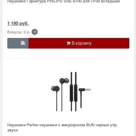
Наушники Гарнитура PHILIPS SHE-9700 для i-Pod вкладыши
1 190 руб.
Бонусы: 0 р.
?

Наушники Perfeo наушники c микрофоном BUN черные упр.
звуко