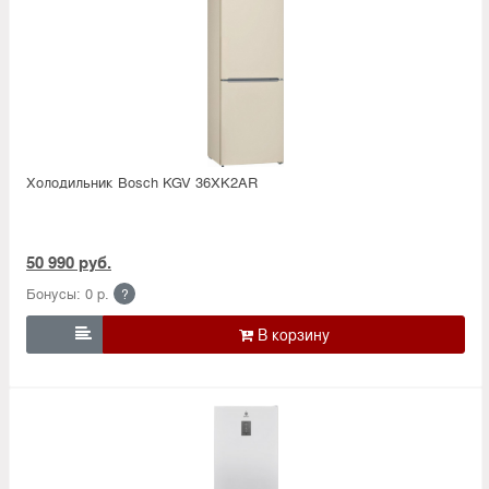
Холодильник Bosсh KGV 36XK2AR
50 990 руб.
Бонусы: 0 р.
?
