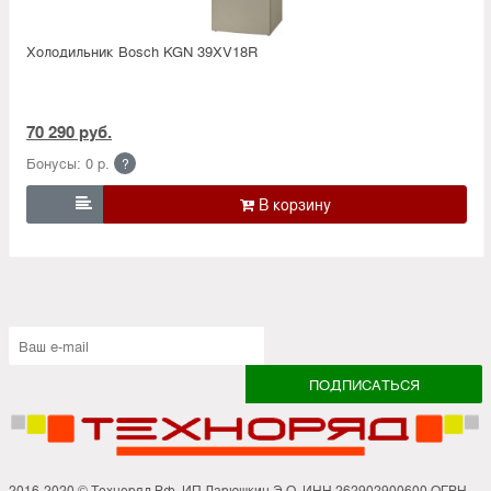
Холодильник Bosсh KGN 39XV18R
70 290 руб.
Бонусы: 0 р.
?

2016-2020 © Техноряд.Рф. ИП Ларюшкин Э.О. ИНН 262902900600 ОГРН