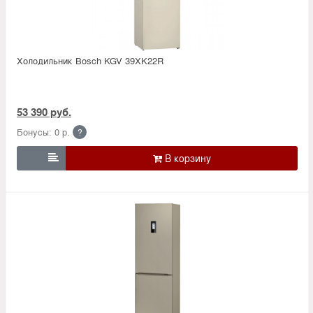
Холодильник Bosсh KGV 39XK22R
53 390 руб.
Бонусы: 0 р.
?
