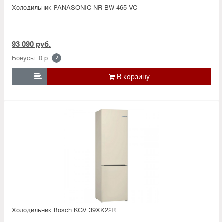
Холодильник PANASONIC NR-BW 465 VC
93 090 руб.
Бонусы: 0 р.
?

Холодильник Bosсh KGV 39XK22R