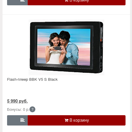
Flash-плеер BBK V5 S Black
5 990 руб.
Бонусы: 0 р.
?
