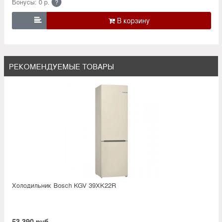
Бонусы: 0 р.
?

РЕКОМЕНДУЕМЫЕ ТОВАРЫ
Холодильник Bosсh KGV 39XK22R
53 390 руб.