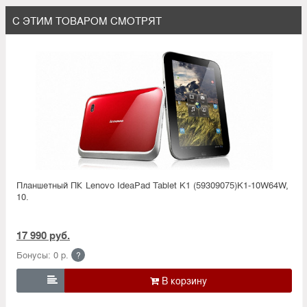
С ЭТИМ ТОВАРОМ СМОТРЯТ
Планшетный ПК Lenovo IdeaPad Tablet K1 (59309075)K1-10W64W,
10.
17 990 руб.
Бонусы: 0 р.
?
