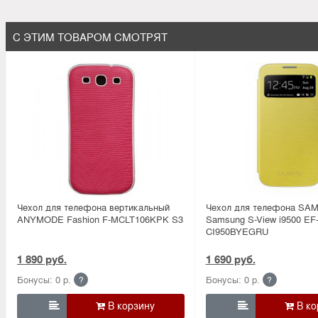
С ЭТИМ ТОВАРОМ СМОТРЯТ
Чехол для телефона вертикальный
Чехол для телефона SA
ANYMODE Fashion F-MCLT106KPK S3
Samsung S-View i9500 EF
CI950BYEGRU
1 890 руб.
1 690 руб.
Бонусы: 0 р.
Бонусы: 0 р.
?
?

