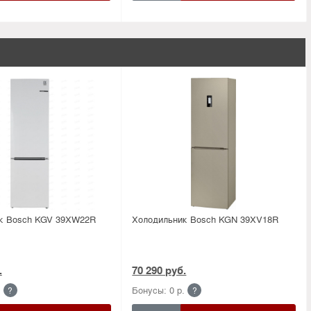
к Bosсh KGV 39XW22R
Холодильник Bosсh KGN 39XV18R
.
70 290 руб.
.
Бонусы: 0 р.
?
?