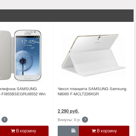
 телефона SAMSUNG
Чехол планшета SAMSUNG Samsung
-FI855BSEGRUi8552 Win
N8000 F-MCLT226KGR
2 290 руб.
.
Бонусы: 0 р.
?
?
