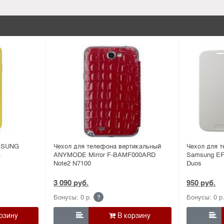
MSUNG
Чехол для телефона вертикальный
Чехол для
-
ANYMODE Mirror F-BAMF000ARD
Samsung EF
Note2 N7100
Duos
3 090 руб.
950 руб.
Бонусы: 0 р.
Бонусы: 0 р
?

