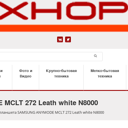


 и
Фото и
Крупно-бытовая
Мелко-бытовая
ы
Видео
техника
техника
CLT 272 Leath white N8000
планшета SAMSUNG ANYMODE MCLT 272 Leath white N8000