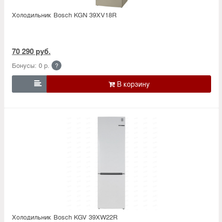
Холодильник Bosсh KGN 39XV18R
70 290 руб.
Бонусы: 0 р.
?

Холодильник Bosсh KGV 39XW22R