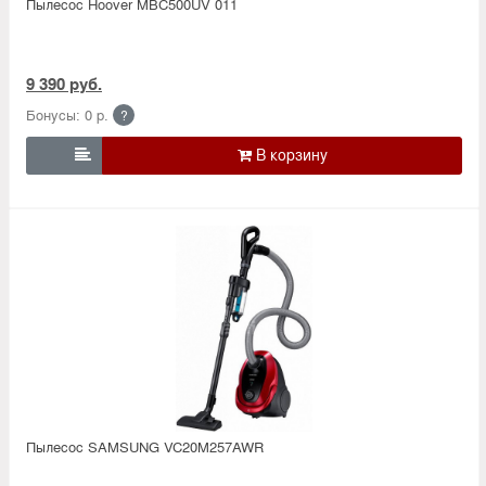
Пылесос Hoover MBC500UV 011
9 390 руб.
Бонусы: 0 р.
?

Пылесос SAMSUNG VC20M257AWR