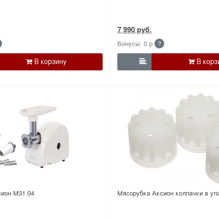
7 990 руб.
Бонусы: 0 р.
?

ион М31.04
Мясорубка Аксион колпачки в упак