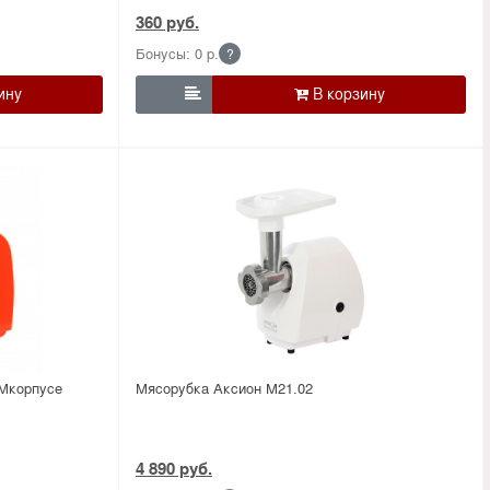
360 руб.
Бонусы: 0 р.
?

Мкорпусе
Мясорубка Аксион М21.02
4 890 руб.