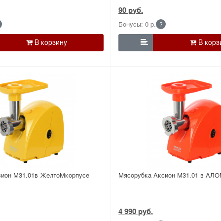
90 руб.
Бонусы: 0 р.
?

сион М31.01в ЖелтоМкорпусе
Мясорубка Аксион М31.01 в АЛО
4 990 руб.