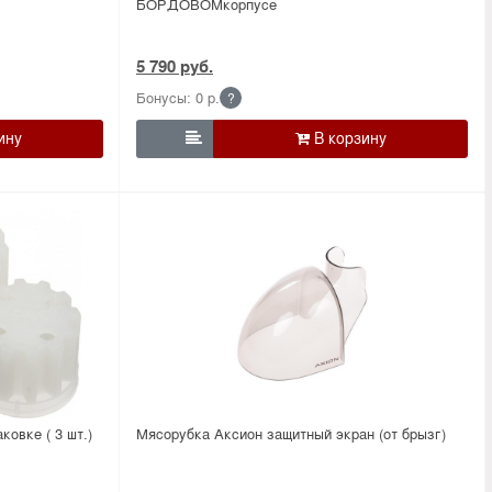
БОРДОВОМкорпусе
5 790 руб.
Бонусы: 0 р.
?

овке ( 3 шт.)
Мясорубка Аксион защитный экран (от брызг)