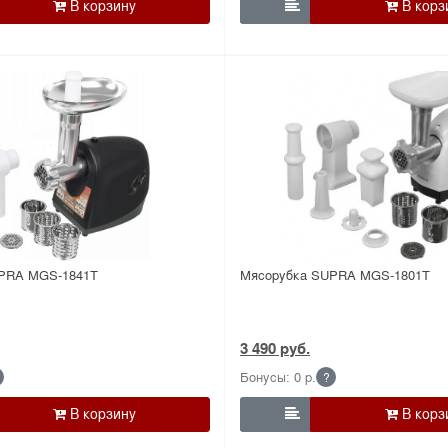

PRA MGS-1841T
Мясорубка SUPRA MGS-1801T
3 490 руб.
Бонусы: 0 р.
?
