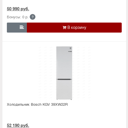
50 990 руб.
Бонусы: 0 р.
?

Холодильник Bosсh KGV 39XW22R
52 190 руб.