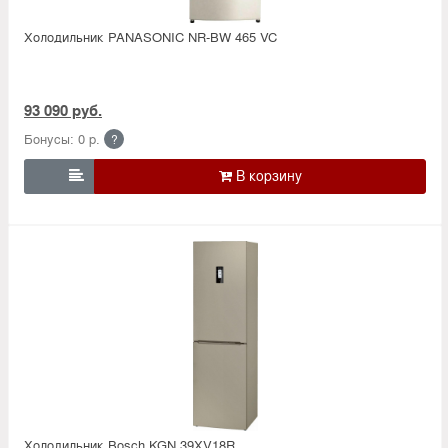
Холодильник PANASONIC NR-BW 465 VC
93 090 руб.
Бонусы: 0 р.
?

Холодильник Bosсh KGN 39XV18R