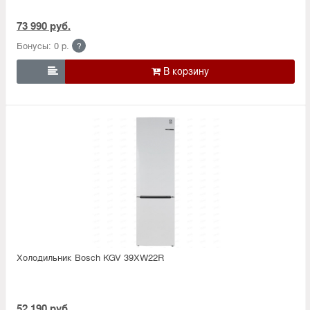
73 990 руб.
Бонусы: 0 р.
?

Холодильник Bosсh KGV 39XW22R
52 190 руб.