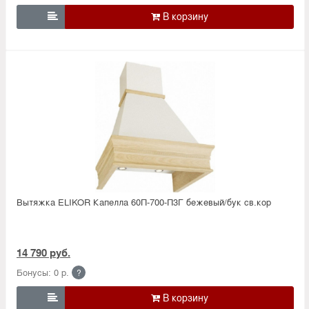

Вытяжка ELIKOR Капелла 60П-700-П3Г бежевый/бук св.кор
14 790 руб.
Бонусы: 0 р.
?
