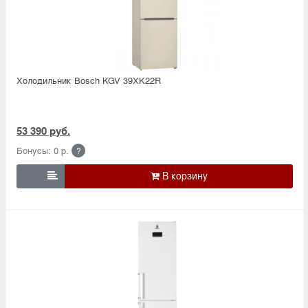
Холодильник Bosсh KGV 39XK22R
53 390 руб.
Бонусы: 0 р.
?
